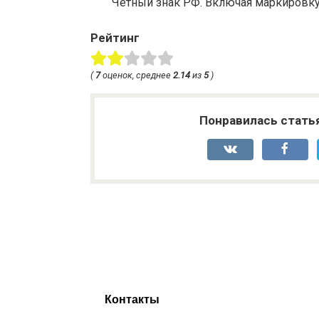
Четный знак РФ. Включая маркировку 
Рейтинг
(
7
оценок, среднее
2.14
из
5
)
Понравилась стать
Контакты